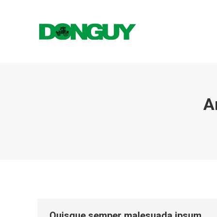
A
Quisque semper malesuada ipsum