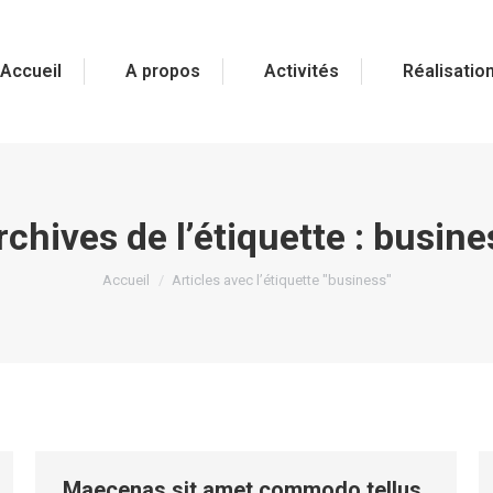
Accueil
A propos
Activités
Réalisatio
rchives de l’étiquette :
busine
Vous êtes ici :
Accueil
Articles avec l’étiquette "business"
Maecenas sit amet commodo tellus