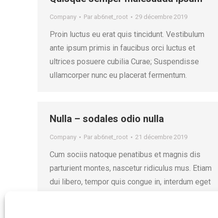
Company
Par
ab6net_root
29 décembre 2019
Proin luctus eu erat quis tincidunt. Vestibulum
ante ipsum primis in faucibus orci luctus et
ultrices posuere cubilia Curae; Suspendisse
ullamcorper nunc eu placerat fermentum.
Nulla – sodales odio nulla
Company
Par
ab6net_root
21 décembre 2019
Cum sociis natoque penatibus et magnis dis
parturient montes, nascetur ridiculus mus. Etiam
dui libero, tempor quis congue in, interdum eget
tortor. Vivamus aliquam dictum lacus quis
tincidunt.