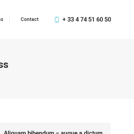
+ 33 4 74 51 60 50
ns
Contact
ss
Aliquam bibendum – augue a dictum