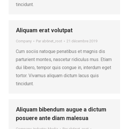
tincidunt.
Aliquam erat volutpat
Company
Par
ab6net_root
21 décembre 2019
Cum sociis natoque penatibus et magnis dis
parturient montes, nascetur ridiculus mus. Etiam
dui libero, tempor quis congue in, interdum eget
tortor. Vivamus aliquam dictum lacus quis
tincidunt.
Aliquam bibendum augue a dictum
posuere ante diam malesua
Company
,
Industry
,
Media
Par
ab6net_root