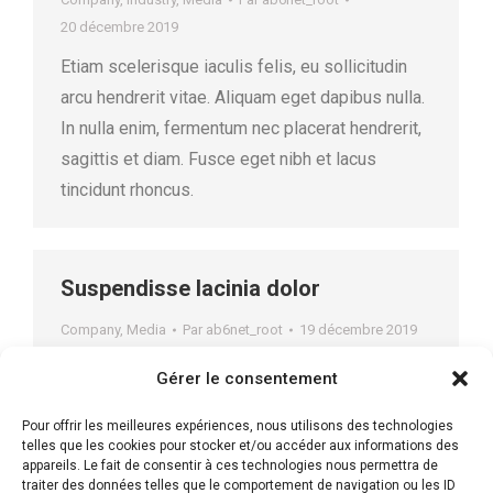
20 décembre 2019
Etiam scelerisque iaculis felis, eu sollicitudin
arcu hendrerit vitae. Aliquam eget dapibus nulla.
In nulla enim, fermentum nec placerat hendrerit,
sagittis et diam. Fusce eget nibh et lacus
tincidunt rhoncus.
Suspendisse lacinia dolor
Company
,
Media
Par
ab6net_root
19 décembre 2019
Etiam scelerisque iaculis felis, eu sollicitudin
Gérer le consentement
arcu hendrerit vitae. Aliquam eget dapibus nulla.
Pour offrir les meilleures expériences, nous utilisons des technologies
In nulla enim, fermentum nec placerat hendrerit,
telles que les cookies pour stocker et/ou accéder aux informations des
sagittis et diam. Fusce eget nibh et lacus
appareils. Le fait de consentir à ces technologies nous permettra de
traiter des données telles que le comportement de navigation ou les ID
tincidunt rhoncus.