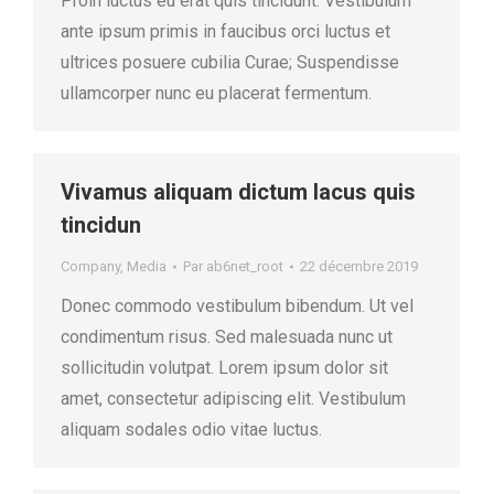
Proin luctus eu erat quis tincidunt. Vestibulum
ante ipsum primis in faucibus orci luctus et
ultrices posuere cubilia Curae; Suspendisse
ullamcorper nunc eu placerat fermentum.
Vivamus aliquam dictum lacus quis
tincidun
Company
,
Media
Par
ab6net_root
22 décembre 2019
Donec commodo vestibulum bibendum. Ut vel
condimentum risus. Sed malesuada nunc ut
sollicitudin volutpat. Lorem ipsum dolor sit
amet, consectetur adipiscing elit. Vestibulum
aliquam sodales odio vitae luctus.