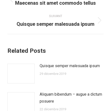
article
Article
Maecenas sit amet commodo tellus
précédent
:
SUIVANT
Article
Quisque semper malesuada ipsum
suivant
:
Related Posts
Quisque semper malesuada ipsum
29 décembre 2019
Aliquam bibendum – augue a dictum
posuere
22 décembre 2019