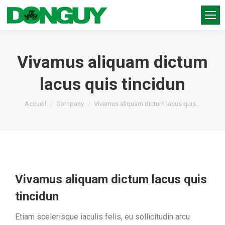
Vivamus aliquam dictum
lacus quis tincidun
Vous êtes ici :
Accueil
Company
Vivamus aliquam dictum lacus quis…
Vivamus aliquam dictum lacus quis
tincidun
Etiam scelerisque iaculis felis, eu sollicitudin arcu