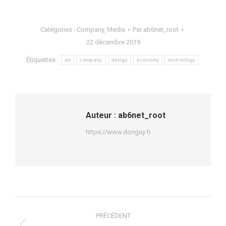
Catégories :
Company
,
Media
Par
ab6net_root
22 décembre 2019
Étiquettes :
art
company
design
economy
technology
Auteur :
ab6net_root
https://www.donguy.fr
Navigation
PRÉCÉDENT