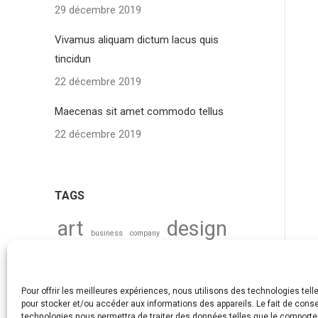
29 décembre 2019
Vivamus aliquam dictum lacus quis
tincidun
22 décembre 2019
Maecenas sit amet commodo tellus
22 décembre 2019
TAGS
art
design
business
company
economy
industry
technology
wed
Pour offrir les meilleures expériences, nous utilisons des technologies tell
pour stocker et/ou accéder aux informations des appareils. Le fait de conse
technologies nous permettra de traiter des données telles que le comport