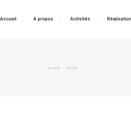
Accueil
A propos
Activités
Réalisatio
Vous êtes ici :
Accueil
Project