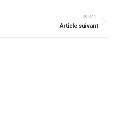
SUIVANT
rojets
Article suivant
imilaires