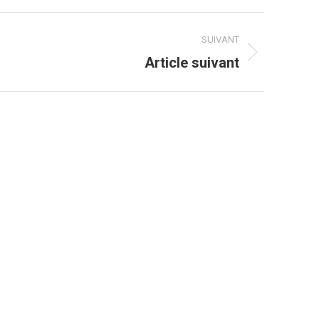
SUIVANT
rojets
Article suivant
imilaires