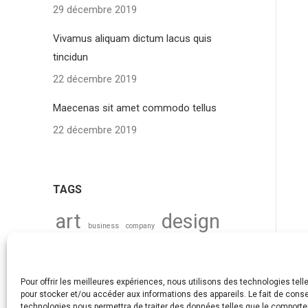
29 décembre 2019
Vivamus aliquam dictum lacus quis
tincidun
22 décembre 2019
Maecenas sit amet commodo tellus
22 décembre 2019
TAGS
art
design
business
company
economy
industry
technology
wed
Pour offrir les meilleures expériences, nous utilisons des technologies tell
pour stocker et/ou accéder aux informations des appareils. Le fait de conse
technologies nous permettra de traiter des données telles que le comport