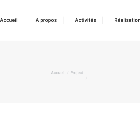
Accueil
A propos
Activités
Réalisatio
Vous êtes ici :
Accueil
Project